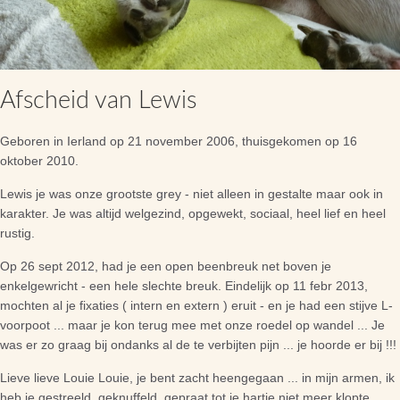
Afscheid van Lewis
Geboren in Ierland op 21 november 2006, thuisgekomen op 16
oktober 2010.
Lewis je was onze grootste grey - niet alleen in gestalte maar ook in
karakter. Je was altijd welgezind, opgewekt, sociaal, heel lief en heel
rustig.
Op 26 sept 2012, had je een open beenbreuk net boven je
enkelgewricht - een hele slechte breuk. Eindelijk op 11 febr 2013,
mochten al je fixaties ( intern en extern ) eruit - en je had een stijve L-
voorpoot ... maar je kon terug mee met onze roedel op wandel ... Je
was er zo graag bij ondanks al de te verbijten pijn ... je hoorde er bij !!!
Lieve lieve Louie Louie, je bent zacht heengegaan ... in mijn armen, ik
heb je gestreeld, geknuffeld, gepraat tot je hartje niet meer klopte ...