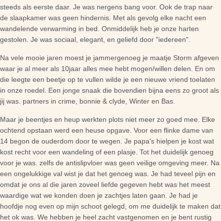
steeds als eerste daar. Je was nergens bang voor. Ook de trap naar
de slaapkamer was geen hindernis. Met als gevolg elke nacht een
wandelende verwarming in bed. Onmiddelijk heb je onze harten
gestolen. Je was sociaal, elegant, en geliefd door "iedereen".
Na vele mooie jaren moest je jammergenoeg je maatje Storm afgeven
waar je al meer als 10jaar alles mee hebt mogen/willen delen. En om
die leegte een beetje op te vullen wilde je een nieuwe vriend toelaten
in onze roedel. Een jonge snaak die bovendien bijna eens zo groot als
jij was. partners in crime, bonnie & clyde, Winter en Bas.
Maar je beentjes en heup werkten plots niet meer zo goed mee. Elke
ochtend opstaan werd een heuse opgave. Voor een flinke dame van
14 begon de ouderdom door te wegen. Je papa's hielpen je kost wat
kost recht voor een wandeling of een plasje. Tot het duidelijk genoeg
voor je was. zelfs de antislipvloer was geen veilige omgeving meer. Na
een ongelukkige val wist je dat het genoeg was. Je had teveel pijn en
omdat je ons al die jaren zoveel liefde gegeven hebt was het meest
waardige wat we konden doen je zachtjes laten gaan. Je had je
hoofdje nog even op mijn schoot gelegd, om me duidelijk te maken dat
het ok was. We hebben je heel zacht vastgenomen en je bent rustig