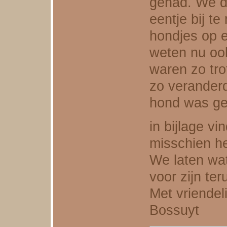
gehad. We d
eentje bij t
hondjes op e
weten nu ook
waren zo tro
zo verander
hond was g
in bijlage vi
misschien he
We laten wat
voor zijn te
Met vriendel
Bossuyt