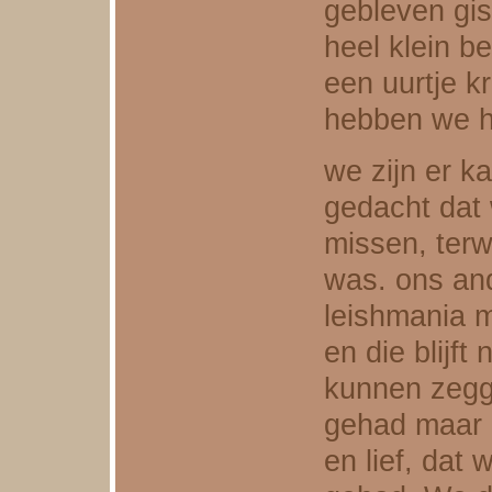
gebleven gis
heel klein b
een uurtje k
hebben we h
we zijn er k
gedacht dat
missen, terwi
was. ons and
leishmania m
en die blijft
kunnen zegg
gehad maar 
en lief, dat