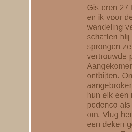
Gisteren 27 
en ik voor d
wandeling v
schatten bli
sprongen ze
vertrouwde p
Aangekomen 
ontbijten. O
aangebroken 
hun elk een 
podenco als l
om. Vlug hem
een deken ge